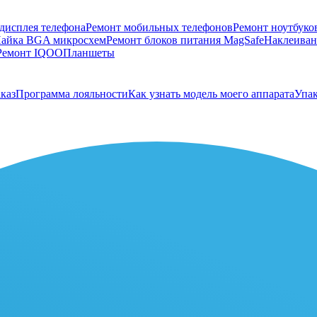
дисплея телефона
Ремонт мобильных телефонов
Ремонт ноутбуко
айка BGA микросхем
Ремонт блоков питания MagSafe
Наклеивани
Ремонт IQOO
Планшеты
каз
Программа лояльности
Как узнать модель моего аппарата
Упак