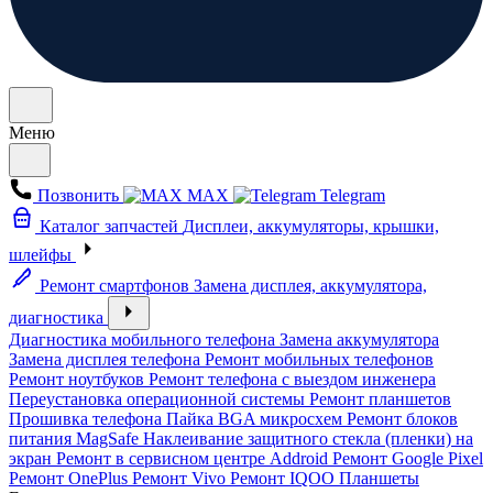
Меню
Позвонить
MAX
Telegram
Каталог запчастей
Дисплеи, аккумуляторы, крышки,
шлейфы
Ремонт смартфонов
Замена дисплея, аккумулятора,
диагностика
Диагностика мобильного телефона
Замена аккумулятора
Замена дисплея телефона
Ремонт мобильных телефонов
Ремонт ноутбуков
Ремонт телефона с выездом инженера
Переустановка операционной системы
Ремонт планшетов
Прошивка телефона
Пайка BGA микросхем
Ремонт блоков
питания MagSafe
Наклеивание защитного стекла (пленки) на
экран
Ремонт в сервисном центре Addroid
Ремонт Google Pixel
Ремонт OnePlus
Ремонт Vivo
Ремонт IQOO
Планшеты