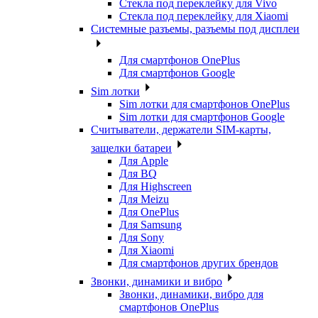
Стекла под переклейку для Vivo
Стекла под переклейку для Xiaomi
Системные разъемы, разъемы под дисплеи
Для смартфонов OnePlus
Для смартфонов Google
Sim лотки
Sim лотки для смартфонов OnePlus
Sim лотки для смартфонов Google
Считыватели, держатели SIM-карты,
защелки батареи
Для Apple
Для BQ
Для Highscreen
Для Meizu
Для OnePlus
Для Samsung
Для Sony
Для Xiaomi
Для смартфонов других брендов
Звонки, динамики и вибро
Звонки, динамики, вибро для
смартфонов OnePlus