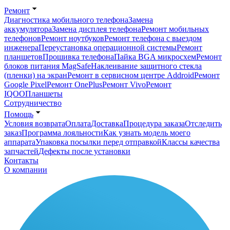
Ремонт
Диагностика мобильного телефона
Замена
аккумулятора
Замена дисплея телефона
Ремонт мобильных
телефонов
Ремонт ноутбуков
Ремонт телефона с выездом
инженера
Переустановка операционной системы
Ремонт
планшетов
Прошивка телефона
Пайка BGA микросхем
Ремонт
блоков питания MagSafe
Наклеивание защитного стекла
(пленки) на экран
Ремонт в сервисном центре Addroid
Ремонт
Google Pixel
Ремонт OnePlus
Ремонт Vivo
Ремонт
IQOO
Планшеты
Сотрудничество
Помощь
Условия возврата
Оплата
Доставка
Процедура заказа
Отследить
заказ
Программа лояльности
Как узнать модель моего
аппарата
Упаковка посылки перед отправкой
Классы качества
запчастей
Дефекты после установки
Контакты
О компании