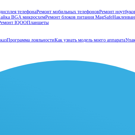
дисплея телефона
Ремонт мобильных телефонов
Ремонт ноутбуко
айка BGA микросхем
Ремонт блоков питания MagSafe
Наклеивани
Ремонт IQOO
Планшеты
каз
Программа лояльности
Как узнать модель моего аппарата
Упак