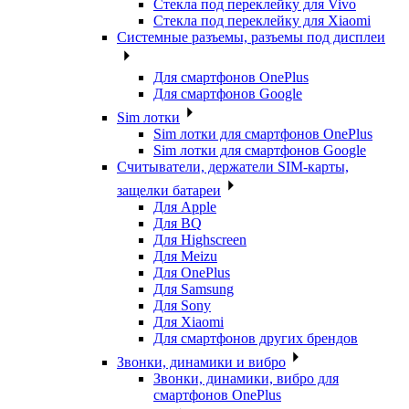
Стекла под переклейку для Vivo
Стекла под переклейку для Xiaomi
Системные разъемы, разъемы под дисплеи
Для смартфонов OnePlus
Для смартфонов Google
Sim лотки
Sim лотки для смартфонов OnePlus
Sim лотки для смартфонов Google
Считыватели, держатели SIM-карты,
защелки батареи
Для Apple
Для BQ
Для Highscreen
Для Meizu
Для OnePlus
Для Samsung
Для Sony
Для Xiaomi
Для смартфонов других брендов
Звонки, динамики и вибро
Звонки, динамики, вибро для
смартфонов OnePlus