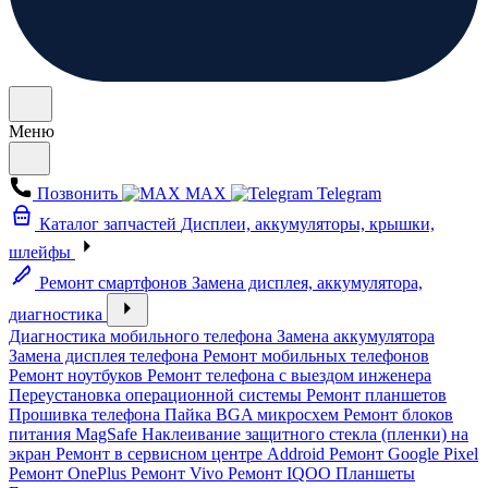
Меню
Позвонить
MAX
Telegram
Каталог запчастей
Дисплеи, аккумуляторы, крышки,
шлейфы
Ремонт смартфонов
Замена дисплея, аккумулятора,
диагностика
Диагностика мобильного телефона
Замена аккумулятора
Замена дисплея телефона
Ремонт мобильных телефонов
Ремонт ноутбуков
Ремонт телефона с выездом инженера
Переустановка операционной системы
Ремонт планшетов
Прошивка телефона
Пайка BGA микросхем
Ремонт блоков
питания MagSafe
Наклеивание защитного стекла (пленки) на
экран
Ремонт в сервисном центре Addroid
Ремонт Google Pixel
Ремонт OnePlus
Ремонт Vivo
Ремонт IQOO
Планшеты