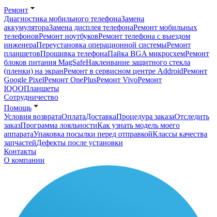
Ремонт
Диагностика мобильного телефона
Замена
аккумулятора
Замена дисплея телефона
Ремонт мобильных
телефонов
Ремонт ноутбуков
Ремонт телефона с выездом
инженера
Переустановка операционной системы
Ремонт
планшетов
Прошивка телефона
Пайка BGA микросхем
Ремонт
блоков питания MagSafe
Наклеивание защитного стекла
(пленки) на экран
Ремонт в сервисном центре Addroid
Ремонт
Google Pixel
Ремонт OnePlus
Ремонт Vivo
Ремонт
IQOO
Планшеты
Сотрудничество
Помощь
Условия возврата
Оплата
Доставка
Процедура заказа
Отследить
заказ
Программа лояльности
Как узнать модель моего
аппарата
Упаковка посылки перед отправкой
Классы качества
запчастей
Дефекты после установки
Контакты
О компании