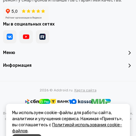
ремонту смартфонов и планшетов с гарантией качества.
Мы в социальных сетях
Меню
Информация
2026 © Addroid.ru.
Карта сайта
Мы используем cookie-файлы для работы сайта,
Вся представленная на сайте информация, касающаяся характеристик,
аналитики и улучшения сервиса. Нажимая «Принять»,
стоимости товаров и услуг, носит информационный характер и ни при
каких условиях не является публичной офертой, определяемой
вы соглашаетесь с
Политикой использования cookie-
положениями Статьи 437(2) Гражданского кодекса РФ.
файлов
.