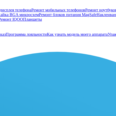
дисплея телефона
Ремонт мобильных телефонов
Ремонт ноутбуко
айка BGA микросхем
Ремонт блоков питания MagSafe
Наклеивани
Ремонт IQOO
Планшеты
каз
Программа лояльности
Как узнать модель моего аппарата
Упак