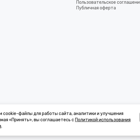
Пользовательское соглашени
Публичная оферта
м cookie-файлы для работы сайта, аналитики и улучшения
имая «Принять», вы соглашаетесь с
Политикой использования
в
.
к, стоимости товаров и услуг, носит информационный характер и ни при 