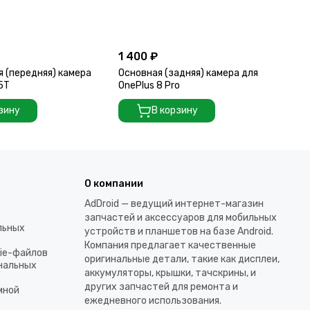
1 400 ₽
2 
 (передняя) камера
Основная (задняя) камера для
Ос
 5T
OnePlus 8 Pro
On
зину
В корзину
О компании
AdDroid — ведущий интернет-магазин
запчастей и аксессуаров для мобильных
льных
устройств и планшетов на базе Android.
Компания предлагает качественные
kie-файлов
оригинальные детали, такие как дисплеи,
ональных
аккумуляторы, крышки, тачскрины, и
других запчастей для ремонта и
мной
ежедневного использования.​