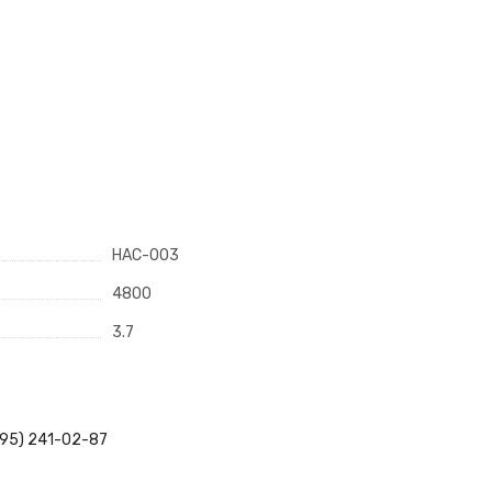
HAC-003
4800
3.7
495) 241-02-87