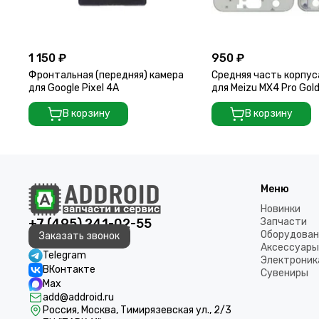
1 150 ₽
950 ₽
Фронтальная (передняя) камера
Средняя часть корпус
для Google Pixel 4A
для Meizu MX4 Pro Gol
В корзину
В корзину
Меню
Новинки
+7 (495) 241-02-55
Запчасти
Оборудован
Заказать звонок
Аксессуары
Telegram
Электроник
ВКонтакте
Сувениры
Max
add@addroid.ru
Россия, Москва, Тимирязевская ул., 2/3