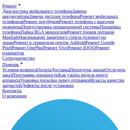
Ремонт
Диагностика мобильного телефона
Замена
аккумулятора
Замена дисплея телефона
Ремонт мобильных
телефонов
Ремонт ноутбуков
Ремонт телефона с выездом
инженера
Переустановка операционной системы
Прошивка
телефона
Пайка BGA микросхем
Ремонт блоков питания
MagSafe
Наклеивание защитного стекла (пленки) на
экран
Ремонт в сервисном центре Addroid
Ремонт Google
Pixel
Ремонт OnePlus
Ремонт Vivo
Ремонт IQOO
Ремонт
планшетов
Сотрудничество
Помощь
Условия возврата
Оплата
Доставка
Процедура заказа
Отследить
заказ
Программа лояльности
Как узнать модель моего
аппарата
Упаковка посылки перед отправкой
Классы качества
запчастей
Дефекты после установки
Контакты
О компании