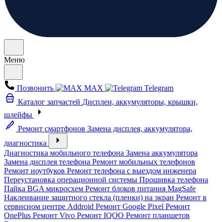
Меню
Позвонить
MAX
Telegram
Каталог запчастей
Дисплеи, аккумуляторы, крышки,
шлейфы
Ремонт смартфонов
Замена дисплея, аккумулятора,
диагностика
Диагностика мобильного телефона
Замена аккумулятора
Замена дисплея телефона
Ремонт мобильных телефонов
Ремонт ноутбуков
Ремонт телефона с выездом инженера
Переустановка операционной системы
Прошивка телефона
Пайка BGA микросхем
Ремонт блоков питания MagSafe
Наклеивание защитного стекла (пленки) на экран
Ремонт в
сервисном центре Addroid
Ремонт Google Pixel
Ремонт
OnePlus
Ремонт Vivo
Ремонт IQOO
Ремонт планшетов