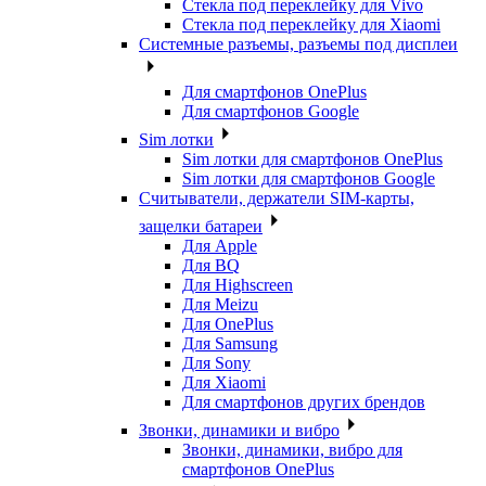
Стекла под переклейку для Vivo
Стекла под переклейку для Xiaomi
Системные разъемы, разъемы под дисплеи
Для смартфонов OnePlus
Для смартфонов Google
Sim лотки
Sim лотки для смартфонов OnePlus
Sim лотки для смартфонов Google
Считыватели, держатели SIM-карты,
защелки батареи
Для Apple
Для BQ
Для Highscreen
Для Meizu
Для OnePlus
Для Samsung
Для Sony
Для Xiaomi
Для смартфонов других брендов
Звонки, динамики и вибро
Звонки, динамики, вибро для
смартфонов OnePlus