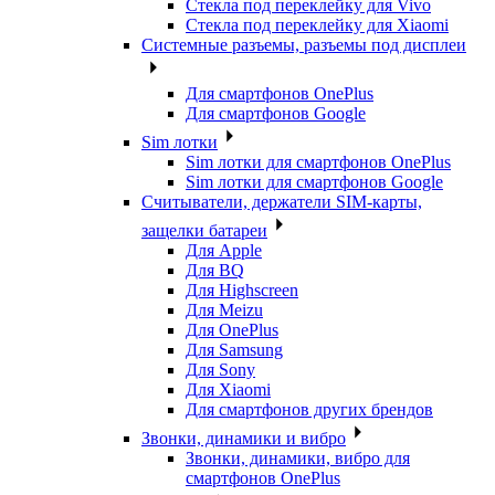
Стекла под переклейку для Vivo
Стекла под переклейку для Xiaomi
Системные разъемы, разъемы под дисплеи
Для смартфонов OnePlus
Для смартфонов Google
Sim лотки
Sim лотки для смартфонов OnePlus
Sim лотки для смартфонов Google
Считыватели, держатели SIM-карты,
защелки батареи
Для Apple
Для BQ
Для Highscreen
Для Meizu
Для OnePlus
Для Samsung
Для Sony
Для Xiaomi
Для смартфонов других брендов
Звонки, динамики и вибро
Звонки, динамики, вибро для
смартфонов OnePlus