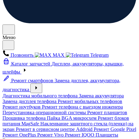
Меню
Позвонить
MAX
Telegram
Каталог запчастей
Дисплеи, аккумуляторы, крышки,
шлейфы
Ремонт смартфонов
Замена дисплея, аккумулятора,
диагностика
Диагностика мобильного телефона
Замена аккумулятора
Замена дисплея телефона
Ремонт мобильных телефонов
Ремонт ноутбуков
Ремонт телефона с выездом инженера
Переустановка операционной системы
Ремонт планшетов
Прошивка телефона
Пайка BGA микросхем
Ремонт блоков
питания MagSafe
Наклеивание защитного стекла (пленки) на
экран
Ремонт в сервисном центре Addroid
Ремонт Google Pixel
Ремонт OnePlus
Ремонт Vivo
Ремонт IQOO
Планшеты