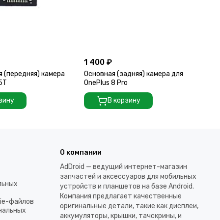
1 400 ₽
2 
 (передняя) камера
Основная (задняя) камера для
Ос
 5T
OnePlus 8 Pro
On
зину
В корзину
О компании
AdDroid — ведущий интернет-магазин
запчастей и аксессуаров для мобильных
льных
устройств и планшетов на базе Android.
Компания предлагает качественные
kie-файлов
оригинальные детали, такие как дисплеи,
ональных
аккумуляторы, крышки, тачскрины, и