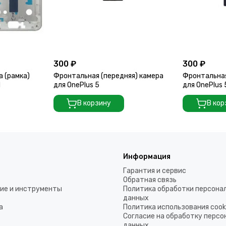
300 ₽
300 ₽
а (рамка)
Фронтальная (передняя) камера
Фронтальная
d
для OnePlus 5
для OnePlus
В корзину
В кор
Информация
Гарантия и сервис
Обратная связь
ие и инструменты
Политика обработки персона
данных
а
Политика использования coo
Согласие на обработку перс
данных