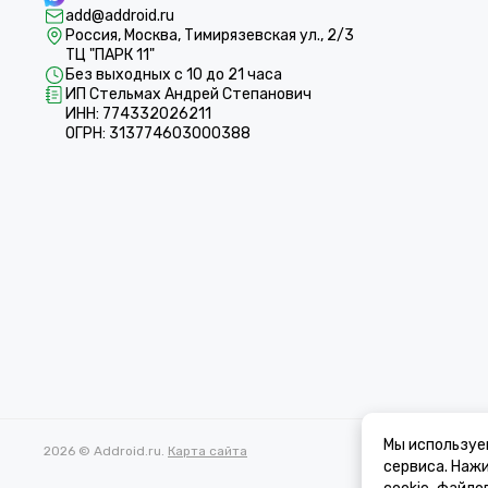
add@addroid.ru
Россия, Москва, Тимирязевская ул., 2/3
ТЦ "ПАРК 11"
Без выходных с 10 до 21 часа
ИП Стельмах Андрей Степанович
ИНН: 774332026211
ОГРН: 313774603000388
Мы используе
2026 © Addroid.ru.
Карта сайта
сервиса. Наж