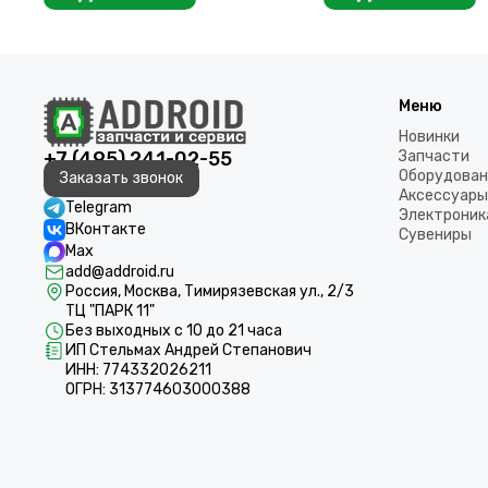
Меню
Новинки
+7 (495) 241-02-55
Запчасти
Оборудован
Заказать звонок
Аксессуары
Telegram
Электроник
ВКонтакте
Сувениры
Max
add@addroid.ru
Россия, Москва, Тимирязевская ул., 2/3
ТЦ "ПАРК 11"
Без выходных с 10 до 21 часа
ИП Стельмах Андрей Степанович
ИНН: 774332026211
ОГРН: 313774603000388