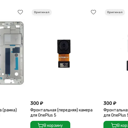
300 ₽
300 ₽
а (рамка)
Фронтальная (передняя) камера
Фронтальная
d
для OnePlus 5
для OnePlus
В корзину
В кор