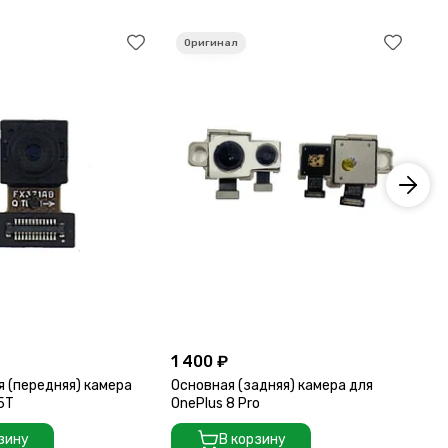
1 400 ₽
2 
 (передняя) камера
Основная (задняя) камера для
Ос
 5T
OnePlus 8 Pro
On
зину
В корзину