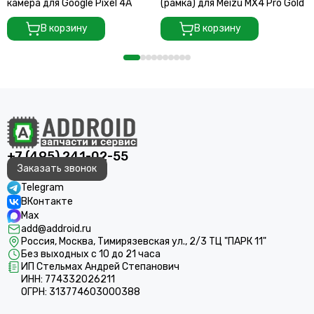
камера для Google Pixel 4A
(рамка) для Meizu MX4 Pro Gold
В корзину
В корзину
+7 (495) 241-02-55
Заказать звонок
Telegram
ВКонтакте
Max
add@addroid.ru
Россия, Москва, Тимирязевская ул., 2/3 ТЦ "ПАРК 11"
Без выходных с 10 до 21 часа
ИП Стельмах Андрей Степанович
ИНН: 774332026211
ОГРН: 313774603000388