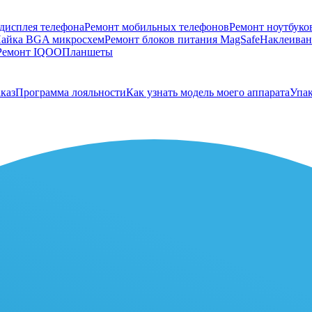
дисплея телефона
Ремонт мобильных телефонов
Ремонт ноутбуко
айка BGA микросхем
Ремонт блоков питания MagSafe
Наклеивани
Ремонт IQOO
Планшеты
каз
Программа лояльности
Как узнать модель моего аппарата
Упак