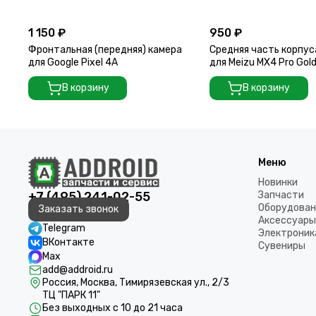
1 150 ₽
950 ₽
Фронтальная (передняя) камера
Средняя часть корпус
для Google Pixel 4A
для Meizu MX4 Pro Gol
В корзину
В корзину
Меню
Новинки
+7 (495) 241-02-55
Запчасти
Оборудован
Заказать звонок
Аксессуары
Telegram
Электроник
ВКонтакте
Сувениры
Max
add@addroid.ru
Россия, Москва, Тимирязевская ул., 2/3
ТЦ "ПАРК 11"
Без выходных с 10 до 21 часа