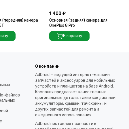
1 400 ₽
2 
 (передняя) камера
Основная (задняя) камера для
Ос
 5T
OnePlus 8 Pro
On
зину
В корзину
О компании
AdDroid — ведущий интернет-магазин
запчастей и аксессуаров для мобильных
льных
устройств и планшетов на базе Android.
Компания предлагает качественные
kie-файлов
оригинальные детали, такие как дисплеи,
ональных
аккумуляторы, крышки, тачскрины, и
других запчастей для ремонта и
мной
ежедневного использования.​
е
AdDroid поставляет запчасти к