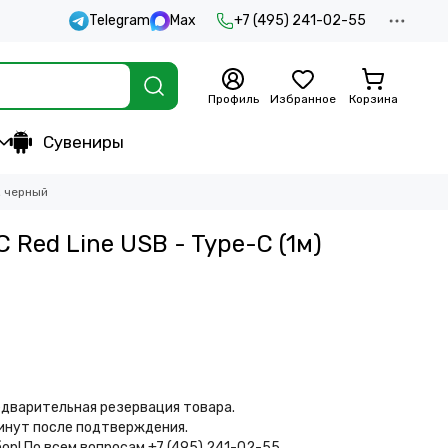
Telegram
Max
+7 (495) 241-02-55
Профиль
Избранное
Корзина
Сувениры
, черный
 Red Line USB - Type-C (1м)
дварительная резервация товара.
минут после подтверждения.
бор!
По всем вопросам +7 (495) 241-02-55