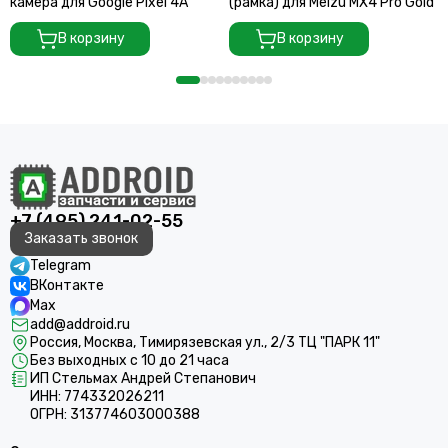
камера для Google Pixel 4A
(рамка) для Meizu MX4 Pro Gold
В корзину
В корзину
+7 (495) 241-02-55
Заказать звонок
Telegram
ВКонтакте
Max
add@addroid.ru
Россия, Москва, Тимирязевская ул., 2/3 ТЦ "ПАРК 11"
Без выходных с 10 до 21 часа
ИП Стельмах Андрей Степанович
ИНН: 774332026211
ОГРН: 313774603000388