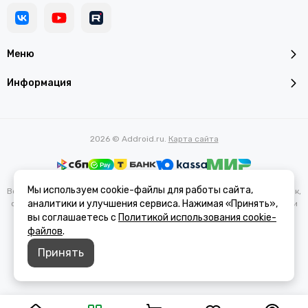
Меню
Информация
2026 © Addroid.ru.
Карта сайта
Мы используем cookie-файлы для работы сайта,
Вся представленная на сайте информация, касающаяся характеристик,
аналитики и улучшения сервиса. Нажимая «Принять»,
стоимости товаров и услуг, носит информационный характер и ни при
каких условиях не является публичной офертой, определяемой
вы соглашаетесь с
Политикой использования cookie-
положениями Статьи 437(2) Гражданского кодекса РФ.
файлов
.
Принять