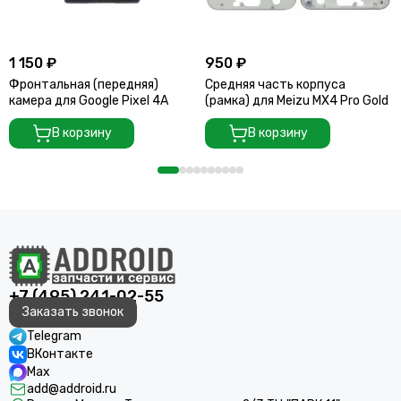
1 150 ₽
950 ₽
Фронтальная (передняя)
Средняя часть корпуса
камера для Google Pixel 4A
(рамка) для Meizu MX4 Pro Gold
В корзину
В корзину
+7 (495) 241-02-55
Заказать звонок
Telegram
ВКонтакте
Max
add@addroid.ru