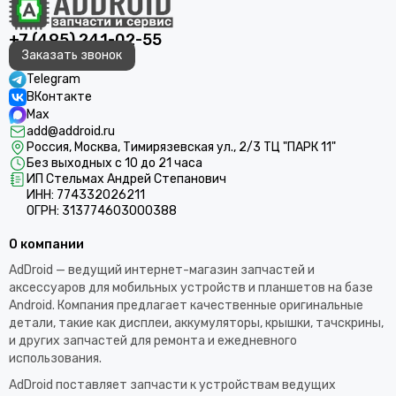
+7 (495) 241-02-55
Заказать звонок
Telegram
ВКонтакте
Max
add@addroid.ru
Россия, Москва, Тимирязевская ул., 2/3 ТЦ "ПАРК 11"
Без выходных с 10 до 21 часа
ИП Стельмах Андрей Степанович
ИНН: 774332026211
ОГРН: 313774603000388
О компании
AdDroid — ведущий интернет-магазин запчастей и
аксессуаров для мобильных устройств и планшетов на базе
Android. Компания предлагает качественные оригинальные
детали, такие как дисплеи, аккумуляторы, крышки, тачскрины,
и других запчастей для ремонта и ежедневного
использования.​
AdDroid поставляет запчасти к устройствам ведущих