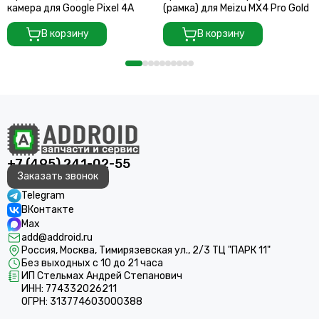
камера для Google Pixel 4A
(рамка) для Meizu MX4 Pro Gold
В корзину
В корзину
+7 (495) 241-02-55
Заказать звонок
Telegram
ВКонтакте
Max
add@addroid.ru
Россия, Москва, Тимирязевская ул., 2/3 ТЦ "ПАРК 11"
Без выходных с 10 до 21 часа
ИП Стельмах Андрей Степанович
ИНН: 774332026211
ОГРН: 313774603000388