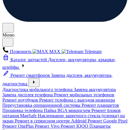
Меню
Позвонить
MAX
Telegram
Каталог запчастей
Дисплеи, аккумуляторы, крышки,
шлейфы
Ремонт смартфонов
Замена дисплея, аккумулятора,
диагностика
Диагностика мобильного телефона
Замена аккумулятора
Замена дисплея телефона
Ремонт мобильных телефонов
Ремонт ноутбуков
Ремонт телефона с выездом инженера
Переустановка операционной системы
Ремонт планшетов
Прошивка телефона
Пайка BGA микросхем
Ремонт блоков
питания MagSafe
Наклеивание защитного стекла (пленки) на
экран
Ремонт в сервисном центре Addroid
Ремонт Google Pixel
Ремонт OnePlus
Ремонт Vivo
Ремонт IQOO
Планшеты