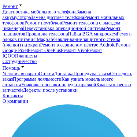
Ремонт
Диагностика мобильного телефона
Замена
аккумулятора
Замена дисплея телефона
Ремонт мобильных
телефонов
Ремонт ноутбуков
Ремонт телефона с выездом
инженера
Переустановка операционной системы
Ремонт
планшетов
Прошивка телефона
Пайка BGA микросхем
Ремонт
блоков питания MagSafe
Наклеивание защитного стекла
(пленки) на экран
Ремонт в сервисном центре Addroid
Ремонт
Google Pixel
Ремонт OnePlus
Ремонт Vivo
Ремонт
IQOO
Планшеты
Сотрудничество
Помощь
Условия возврата
Оплата
Доставка
Процедура заказа
Отследить
заказ
Программа лояльности
Как узнать модель моего
аппарата
Упаковка посылки перед отправкой
Классы качества
запчастей
Дефекты после установки
Контакты
О компании