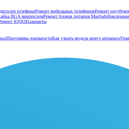
дисплея телефона
Ремонт мобильных телефонов
Ремонт ноутбуко
айка BGA микросхем
Ремонт блоков питания MagSafe
Наклеивани
Ремонт IQOO
Планшеты
каз
Программа лояльности
Как узнать модель моего аппарата
Упак