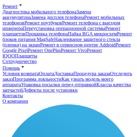
Ремонт
Диагностика мобильного телефона
Замена
аккумулятора
Замена дисплея телефона
Ремонт мобильных
телефонов
Ремонт ноутбуков
Ремонт телефона с выездом
инженера
Переустановка операционной системы
Ремонт
планшетов
Прошивка телефона
Пайка BGA микросхем
Ремонт
блоков питания MagSafe
Наклеивание защитного стекла
(пленки) на экран
Ремонт в сервисном центре Addroid
Ремонт
Google Pixel
Ремонт OnePlus
Ремонт Vivo
Ремонт
IQOO
Планшеты
Сотрудничество
Помощь
Условия возврата
Оплата
Доставка
Процедура заказа
Отследить
заказ
Программа лояльности
Как узнать модель моего
аппарата
Упаковка посылки перед отправкой
Классы качества
запчастей
Дефекты после установки
Контакты
О компании