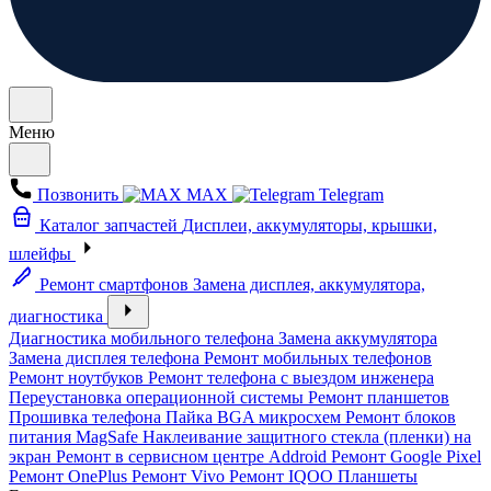
Меню
Позвонить
MAX
Telegram
Каталог запчастей
Дисплеи, аккумуляторы, крышки,
шлейфы
Ремонт смартфонов
Замена дисплея, аккумулятора,
диагностика
Диагностика мобильного телефона
Замена аккумулятора
Замена дисплея телефона
Ремонт мобильных телефонов
Ремонт ноутбуков
Ремонт телефона с выездом инженера
Переустановка операционной системы
Ремонт планшетов
Прошивка телефона
Пайка BGA микросхем
Ремонт блоков
питания MagSafe
Наклеивание защитного стекла (пленки) на
экран
Ремонт в сервисном центре Addroid
Ремонт Google Pixel
Ремонт OnePlus
Ремонт Vivo
Ремонт IQOO
Планшеты