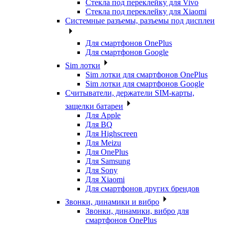
Стекла под переклейку для Vivo
Стекла под переклейку для Xiaomi
Системные разъемы, разъемы под дисплеи
Для смартфонов OnePlus
Для смартфонов Google
Sim лотки
Sim лотки для смартфонов OnePlus
Sim лотки для смартфонов Google
Считыватели, держатели SIM-карты,
защелки батареи
Для Apple
Для BQ
Для Highscreen
Для Meizu
Для OnePlus
Для Samsung
Для Sony
Для Xiaomi
Для смартфонов других брендов
Звонки, динамики и вибро
Звонки, динамики, вибро для
смартфонов OnePlus