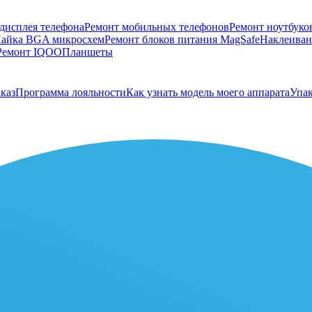
дисплея телефона
Ремонт мобильных телефонов
Ремонт ноутбуко
айка BGA микросхем
Ремонт блоков питания MagSafe
Наклеивани
Ремонт IQOO
Планшеты
каз
Программа лояльности
Как узнать модель моего аппарата
Упак