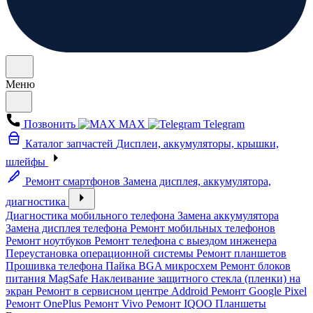
Меню
Позвонить
MAX
Telegram
Каталог запчастей
Дисплеи, аккумуляторы, крышки,
шлейфы
Ремонт смартфонов
Замена дисплея, аккумулятора,
диагностика
Диагностика мобильного телефона
Замена аккумулятора
Замена дисплея телефона
Ремонт мобильных телефонов
Ремонт ноутбуков
Ремонт телефона с выездом инженера
Переустановка операционной системы
Ремонт планшетов
Прошивка телефона
Пайка BGA микросхем
Ремонт блоков
питания MagSafe
Наклеивание защитного стекла (пленки) на
экран
Ремонт в сервисном центре Addroid
Ремонт Google Pixel
Ремонт OnePlus
Ремонт Vivo
Ремонт IQOO
Планшеты