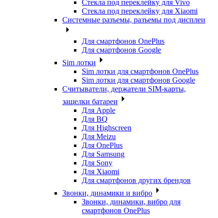
Стекла под переклейку для Vivo
Стекла под переклейку для Xiaomi
Системные разъемы, разъемы под дисплеи
Для смартфонов OnePlus
Для смартфонов Google
Sim лотки
Sim лотки для смартфонов OnePlus
Sim лотки для смартфонов Google
Считыватели, держатели SIM-карты,
защелки батареи
Для Apple
Для BQ
Для Highscreen
Для Meizu
Для OnePlus
Для Samsung
Для Sony
Для Xiaomi
Для смартфонов других брендов
Звонки, динамики и вибро
Звонки, динамики, вибро для
смартфонов OnePlus