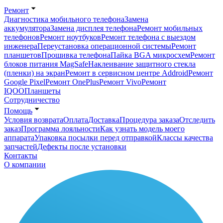
Ремонт
Диагностика мобильного телефона
Замена
аккумулятора
Замена дисплея телефона
Ремонт мобильных
телефонов
Ремонт ноутбуков
Ремонт телефона с выездом
инженера
Переустановка операционной системы
Ремонт
планшетов
Прошивка телефона
Пайка BGA микросхем
Ремонт
блоков питания MagSafe
Наклеивание защитного стекла
(пленки) на экран
Ремонт в сервисном центре Addroid
Ремонт
Google Pixel
Ремонт OnePlus
Ремонт Vivo
Ремонт
IQOO
Планшеты
Сотрудничество
Помощь
Условия возврата
Оплата
Доставка
Процедура заказа
Отследить
заказ
Программа лояльности
Как узнать модель моего
аппарата
Упаковка посылки перед отправкой
Классы качества
запчастей
Дефекты после установки
Контакты
О компании