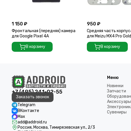
1 150 ₽
950 ₽
Фронтальная (передняя) камера
Средняя часть корпус
для Google Pixel 4A
для Meizu MX4 Pro Gol
В корзину
В корзину
Меню
Новинки
+7 (495) 241-02-55
Запчасти
Оборудован
Заказать звонок
Аксессуары
Telegram
Электроник
ВКонтакте
Сувениры
Max
add@addroid.ru
Россия, Москва, Тимирязевская ул., 2/3