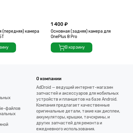
1 400 ₽
2 
 (передняя) камера
Основная (задняя) камера для
Ос
 5T
OnePlus 8 Pro
On
зину
В корзину
О компании
AdDroid — ведущий интернет-магазин
запчастей и аксессуаров для мобильных
льных
устройств и планшетов на базе Android.
Компания предлагает качественные
kie-файлов
оригинальные детали, такие как дисплеи,
ональных
аккумуляторы, крышки, тачскрины, и
других запчастей для ремонта и
мной
ежедневного использования.​