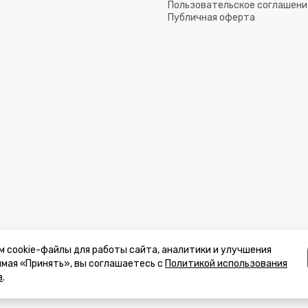
Пользовательское соглашени
Публичная оферта
м cookie-файлы для работы сайта, аналитики и улучшения
имая «Принять», вы соглашаетесь с
Политикой использования
в
.
к, стоимости товаров и услуг, носит информационный характер и ни при 