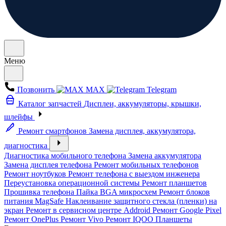
Меню
Позвонить
MAX
Telegram
Каталог запчастей
Дисплеи, аккумуляторы, крышки,
шлейфы
Ремонт смартфонов
Замена дисплея, аккумулятора,
диагностика
Диагностика мобильного телефона
Замена аккумулятора
Замена дисплея телефона
Ремонт мобильных телефонов
Ремонт ноутбуков
Ремонт телефона с выездом инженера
Переустановка операционной системы
Ремонт планшетов
Прошивка телефона
Пайка BGA микросхем
Ремонт блоков
питания MagSafe
Наклеивание защитного стекла (пленки) на
экран
Ремонт в сервисном центре Addroid
Ремонт Google Pixel
Ремонт OnePlus
Ремонт Vivo
Ремонт IQOO
Планшеты