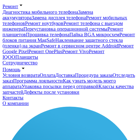
Ремонт
Диагностика мобильного телефона
Замена
аккумулятора
Замена дисплея телефона
Ремонт мобильных
телефонов
Ремонт ноутбуков
Ремонт телефона с выездом
инженера
Переустановка операционной системы
Ремонт
планшетов
Прошивка телефона
Пайка BGA микросхем
Ремонт
блоков питания MagSafe
Наклеивание защитного стекла
(пленки) на экран
Ремонт в сервисном центре Addroid
Ремонт
Google Pixel
Ремонт OnePlus
Ремонт Vivo
Ремонт
IQOO
Планшеты
Сотрудничество
Помощь
Условия возврата
Оплата
Доставка
Процедура заказа
Отследить
заказ
Программа лояльности
Как узнать модель моего
аппарата
Упаковка посылки перед отправкой
Классы качества
запчастей
Дефекты после установки
Контакты
О компании