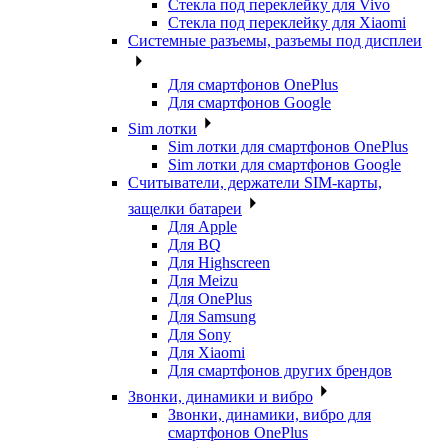
Стекла под переклейку для Vivo
Стекла под переклейку для Xiaomi
Системные разъемы, разъемы под дисплеи
Для смартфонов OnePlus
Для смартфонов Google
Sim лотки
Sim лотки для смартфонов OnePlus
Sim лотки для смартфонов Google
Считыватели, держатели SIM-карты,
защелки батареи
Для Apple
Для BQ
Для Highscreen
Для Meizu
Для OnePlus
Для Samsung
Для Sony
Для Xiaomi
Для смартфонов других брендов
Звонки, динамики и вибро
Звонки, динамики, вибро для
смартфонов OnePlus