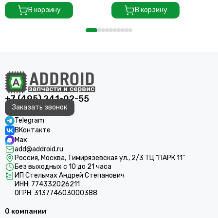
В корзину
В корзину
+7 (495) 241-02-55
Заказать звонок
Telegram
ВКонтакте
Max
add@addroid.ru
Россия, Москва, Тимирязевская ул., 2/3 ТЦ "ПАРК 11"
Без выходных с 10 до 21 часа
ИП Стельмах Андрей Степанович
ИНН: 774332026211
ОГРН: 313774603000388
О компании