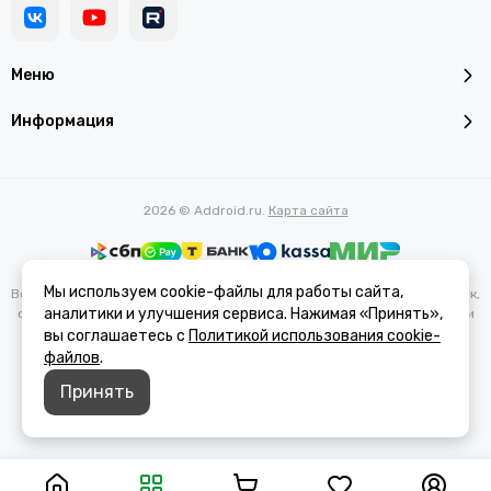
Меню
Информация
2026 © Addroid.ru.
Карта сайта
Мы используем cookie-файлы для работы сайта,
Вся представленная на сайте информация, касающаяся характеристик,
аналитики и улучшения сервиса. Нажимая «Принять»,
стоимости товаров и услуг, носит информационный характер и ни при
каких условиях не является публичной офертой, определяемой
вы соглашаетесь с
Политикой использования cookie-
положениями Статьи 437(2) Гражданского кодекса РФ.
файлов
.
Принять