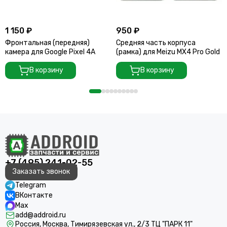
1 150 ₽
950 ₽
Фронтальная (передняя)
Средняя часть корпуса
камера для Google Pixel 4A
(рамка) для Meizu MX4 Pro Gold
В корзину
В корзину
+7 (495) 241-02-55
Заказать звонок
Telegram
ВКонтакте
Max
add@addroid.ru
Россия, Москва, Тимирязевская ул., 2/3 ТЦ "ПАРК 11"