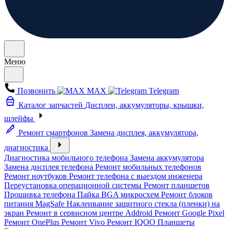
Меню
Позвонить
MAX
Telegram
Каталог запчастей
Дисплеи, аккумуляторы, крышки,
шлейфы
Ремонт смартфонов
Замена дисплея, аккумулятора,
диагностика
Диагностика мобильного телефона
Замена аккумулятора
Замена дисплея телефона
Ремонт мобильных телефонов
Ремонт ноутбуков
Ремонт телефона с выездом инженера
Переустановка операционной системы
Ремонт планшетов
Прошивка телефона
Пайка BGA микросхем
Ремонт блоков
питания MagSafe
Наклеивание защитного стекла (пленки) на
экран
Ремонт в сервисном центре Addroid
Ремонт Google Pixel
Ремонт OnePlus
Ремонт Vivo
Ремонт IQOO
Планшеты