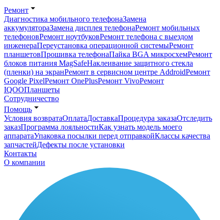
Ремонт
Диагностика мобильного телефона
Замена
аккумулятора
Замена дисплея телефона
Ремонт мобильных
телефонов
Ремонт ноутбуков
Ремонт телефона с выездом
инженера
Переустановка операционной системы
Ремонт
планшетов
Прошивка телефона
Пайка BGA микросхем
Ремонт
блоков питания MagSafe
Наклеивание защитного стекла
(пленки) на экран
Ремонт в сервисном центре Addroid
Ремонт
Google Pixel
Ремонт OnePlus
Ремонт Vivo
Ремонт
IQOO
Планшеты
Сотрудничество
Помощь
Условия возврата
Оплата
Доставка
Процедура заказа
Отследить
заказ
Программа лояльности
Как узнать модель моего
аппарата
Упаковка посылки перед отправкой
Классы качества
запчастей
Дефекты после установки
Контакты
О компании