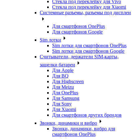
Стекла под переклейку для Vivo
Стекла под переклейку для Xiaomi
Системные разъемы, разъемы под дисплеи
Для смартфонов OnePlus
Для смартфонов Google
Sim лотки
Sim лотки для смартфонов OnePlus
Sim лотки для смартфонов Google
Считыватели, держатели SIM-карты,
защелки батареи
Для Apple
Для BQ
Для Highscreen
Для Meizu
Для OnePlus
Для Samsung
Для Sony
Для Xiaomi
Для смартфонов других брендов
Звонки, динамики и вибро
Звонки, динамики, вибро для
смартфонов OnePlus