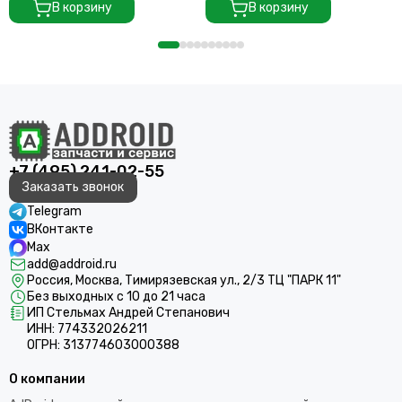
В корзину
В корзину
+7 (495) 241-02-55
Заказать звонок
Telegram
ВКонтакте
Max
add@addroid.ru
Россия, Москва, Тимирязевская ул., 2/3 ТЦ "ПАРК 11"
Без выходных с 10 до 21 часа
ИП Стельмах Андрей Степанович
ИНН: 774332026211
ОГРН: 313774603000388
О компании