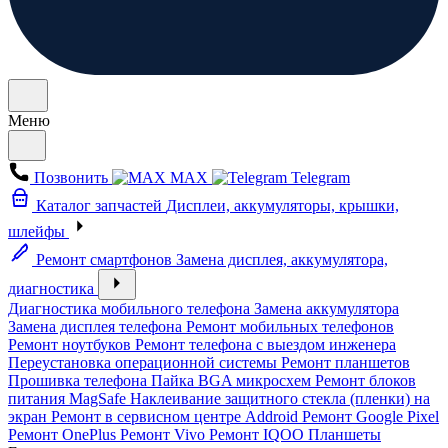
Меню
Позвонить
MAX
Telegram
Каталог запчастей
Дисплеи, аккумуляторы, крышки,
шлейфы
Ремонт смартфонов
Замена дисплея, аккумулятора,
диагностика
Диагностика мобильного телефона
Замена аккумулятора
Замена дисплея телефона
Ремонт мобильных телефонов
Ремонт ноутбуков
Ремонт телефона с выездом инженера
Переустановка операционной системы
Ремонт планшетов
Прошивка телефона
Пайка BGA микросхем
Ремонт блоков
питания MagSafe
Наклеивание защитного стекла (пленки) на
экран
Ремонт в сервисном центре Addroid
Ремонт Google Pixel
Ремонт OnePlus
Ремонт Vivo
Ремонт IQOO
Планшеты