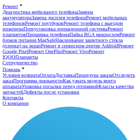
Ремонт
Диагностика мобильного телефона
Замена
аккумулятора
Замена дисплея телефона
Ремонт мобильных
телефонов
Ремонт ноутбуков
Ремонт телефона с выездом
инженера
Переустановка операционной системы
Ремонт
планшетов
Прошивка телефона
Пайка BGA микросхем
Ремонт
блоков питания MagSafe
Наклеивание защитного стекла
(пленки) на экран
Ремонт в сервисном центре Addroid
Ремонт
Google Pixel
Ремонт OnePlus
Ремонт Vivo
Ремонт
IQOO
Планшеты
Сотрудничество
Помощь
Условия возврата
Оплата
Доставка
Процедура заказа
Отследить
заказ
Программа лояльности
Как узнать модель моего
аппарата
Упаковка посылки перед отправкой
Классы качества
запчастей
Дефекты после установки
Контакты
О компании