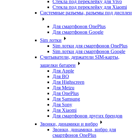
Стекла под переклейку для Vivo
Стекла под переклейку для Xiaomi
Системные разъемы, разъемы под дисплеи
Для смартфонов OnePlus
Для смартфонов Google
Sim лотки
Sim лотки для смартфонов OnePlus
Sim лотки для смартфонов Google
Считыватели, держатели SIM-карты,
защелки батареи
Для Apple
Для BQ
Для Highscreen
Для Meizu
Для OnePlus
Для Samsung
Для Sony
Для Xiaomi
Для смартфонов других брендов
Звонки, динамики и вибро
Звонки, динамики, вибро для
смартфонов OnePlus