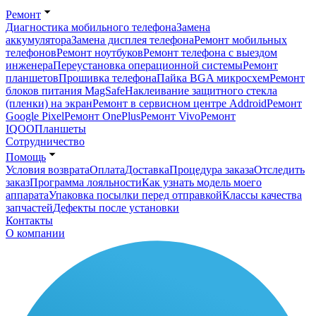
Ремонт
Диагностика мобильного телефона
Замена
аккумулятора
Замена дисплея телефона
Ремонт мобильных
телефонов
Ремонт ноутбуков
Ремонт телефона с выездом
инженера
Переустановка операционной системы
Ремонт
планшетов
Прошивка телефона
Пайка BGA микросхем
Ремонт
блоков питания MagSafe
Наклеивание защитного стекла
(пленки) на экран
Ремонт в сервисном центре Addroid
Ремонт
Google Pixel
Ремонт OnePlus
Ремонт Vivo
Ремонт
IQOO
Планшеты
Сотрудничество
Помощь
Условия возврата
Оплата
Доставка
Процедура заказа
Отследить
заказ
Программа лояльности
Как узнать модель моего
аппарата
Упаковка посылки перед отправкой
Классы качества
запчастей
Дефекты после установки
Контакты
О компании