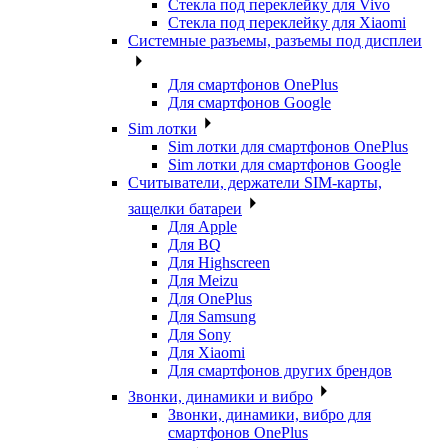
Стекла под переклейку для Vivo
Стекла под переклейку для Xiaomi
Системные разъемы, разъемы под дисплеи
Для смартфонов OnePlus
Для смартфонов Google
Sim лотки
Sim лотки для смартфонов OnePlus
Sim лотки для смартфонов Google
Считыватели, держатели SIM-карты,
защелки батареи
Для Apple
Для BQ
Для Highscreen
Для Meizu
Для OnePlus
Для Samsung
Для Sony
Для Xiaomi
Для смартфонов других брендов
Звонки, динамики и вибро
Звонки, динамики, вибро для
смартфонов OnePlus