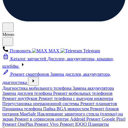
Меню
Позвонить
MAX
Telegram
Каталог запчастей
Дисплеи, аккумуляторы, крышки,
шлейфы
Ремонт смартфонов
Замена дисплея, аккумулятора,
диагностика
Диагностика мобильного телефона
Замена аккумулятора
Замена дисплея телефона
Ремонт мобильных телефонов
Ремонт ноутбуков
Ремонт телефона с выездом инженера
Переустановка операционной системы
Ремонт планшетов
Прошивка телефона
Пайка BGA микросхем
Ремонт блоков
питания MagSafe
Наклеивание защитного стекла (пленки) на
экран
Ремонт в сервисном центре Addroid
Ремонт Google Pixel
Ремонт OnePlus
Ремонт Vivo
Ремонт IQOO
Планшеты