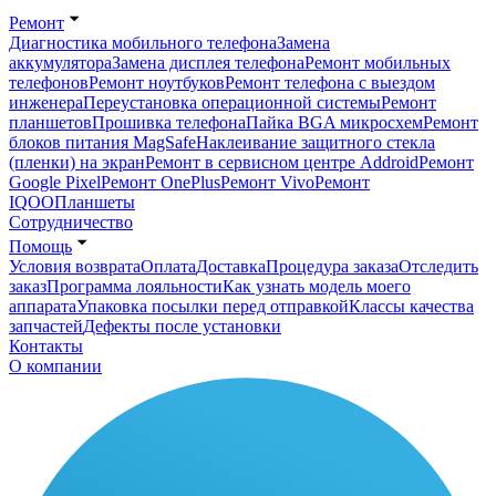
Ремонт
Диагностика мобильного телефона
Замена
аккумулятора
Замена дисплея телефона
Ремонт мобильных
телефонов
Ремонт ноутбуков
Ремонт телефона с выездом
инженера
Переустановка операционной системы
Ремонт
планшетов
Прошивка телефона
Пайка BGA микросхем
Ремонт
блоков питания MagSafe
Наклеивание защитного стекла
(пленки) на экран
Ремонт в сервисном центре Addroid
Ремонт
Google Pixel
Ремонт OnePlus
Ремонт Vivo
Ремонт
IQOO
Планшеты
Сотрудничество
Помощь
Условия возврата
Оплата
Доставка
Процедура заказа
Отследить
заказ
Программа лояльности
Как узнать модель моего
аппарата
Упаковка посылки перед отправкой
Классы качества
запчастей
Дефекты после установки
Контакты
О компании