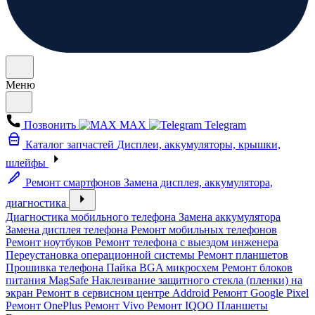
Меню
Позвонить
MAX
Telegram
Каталог запчастей
Дисплеи, аккумуляторы, крышки,
шлейфы
Ремонт смартфонов
Замена дисплея, аккумулятора,
диагностика
Диагностика мобильного телефона
Замена аккумулятора
Замена дисплея телефона
Ремонт мобильных телефонов
Ремонт ноутбуков
Ремонт телефона с выездом инженера
Переустановка операционной системы
Ремонт планшетов
Прошивка телефона
Пайка BGA микросхем
Ремонт блоков
питания MagSafe
Наклеивание защитного стекла (пленки) на
экран
Ремонт в сервисном центре Addroid
Ремонт Google Pixel
Ремонт OnePlus
Ремонт Vivo
Ремонт IQOO
Планшеты