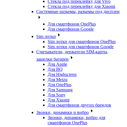
Стекла под переклейку для Vivo
Стекла под переклейку для Xiaomi
Системные разъемы, разъемы под дисплеи
Для смартфонов OnePlus
Для смартфонов Google
Sim лотки
Sim лотки для смартфонов OnePlus
Sim лотки для смартфонов Google
Считыватели, держатели SIM-карты,
защелки батареи
Для Apple
Для BQ
Для Highscreen
Для Meizu
Для OnePlus
Для Samsung
Для Sony
Для Xiaomi
Для смартфонов других брендов
Звонки, динамики и вибро
Звонки, динамики, вибро для
смартфонов OnePlus