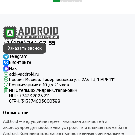
+7 (495) 241-02-55
Заказать звонок
Telegram
ВКонтакте
Max
add@addroid.ru
Россия, Москва, Тимирязевская ул., 2/3 ТЦ "ПАРК 11"
Без выходных с 10 до 21 часа
ИП Стельмах Андрей Степанович
ИНН: 774332026211
ОГРН: 313774603000388
О компании
AdDroid — ведущий интернет-магазин запчастей и
аксессуаров для мобильных устройств и планшетов на базе
Android. Компания предлагает качественные оригинальные