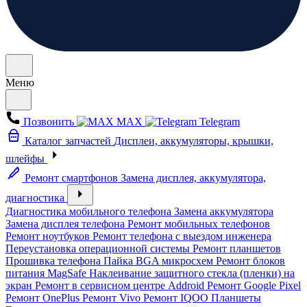
Меню
Позвонить
MAX
Telegram
Каталог запчастей
Дисплеи, аккумуляторы, крышки,
шлейфы
Ремонт смартфонов
Замена дисплея, аккумулятора,
диагностика
Диагностика мобильного телефона
Замена аккумулятора
Замена дисплея телефона
Ремонт мобильных телефонов
Ремонт ноутбуков
Ремонт телефона с выездом инженера
Переустановка операционной системы
Ремонт планшетов
Прошивка телефона
Пайка BGA микросхем
Ремонт блоков
питания MagSafe
Наклеивание защитного стекла (пленки) на
экран
Ремонт в сервисном центре Addroid
Ремонт Google Pixel
Ремонт OnePlus
Ремонт Vivo
Ремонт IQOO
Планшеты