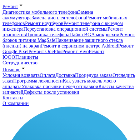
Ремонт
Диагностика мобильного телефона
Замена
аккумулятора
Замена дисплея телефона
Ремонт мобильных
телефонов
Ремонт ноутбуков
Ремонт телефона с выездом
инженера
Переустановка операционной системы
Ремонт
планшетов
Прошивка телефона
Пайка BGA микросхем
Ремонт
блоков питания MagSafe
Наклеивание защитного стекла
(пленки) на экран
Ремонт в сервисном центре Addroid
Ремонт
Google Pixel
Ремонт OnePlus
Ремонт Vivo
Ремонт
IQOO
Планшеты
Сотрудничество
Помощь
Условия возврата
Оплата
Доставка
Процедура заказа
Отследить
заказ
Программа лояльности
Как узнать модель моего
аппарата
Упаковка посылки перед отправкой
Классы качества
запчастей
Дефекты после установки
Контакты
О компании