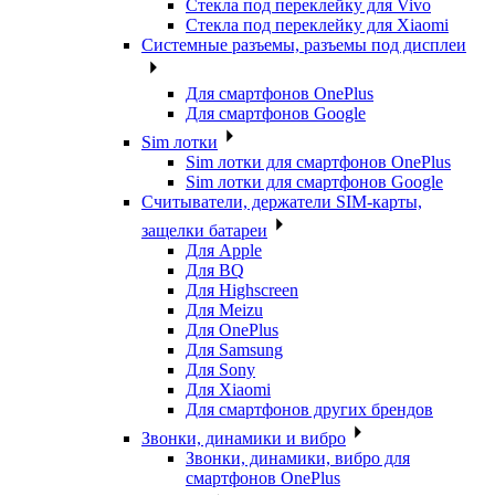
Стекла под переклейку для Vivo
Стекла под переклейку для Xiaomi
Системные разъемы, разъемы под дисплеи
Для смартфонов OnePlus
Для смартфонов Google
Sim лотки
Sim лотки для смартфонов OnePlus
Sim лотки для смартфонов Google
Считыватели, держатели SIM-карты,
защелки батареи
Для Apple
Для BQ
Для Highscreen
Для Meizu
Для OnePlus
Для Samsung
Для Sony
Для Xiaomi
Для смартфонов других брендов
Звонки, динамики и вибро
Звонки, динамики, вибро для
смартфонов OnePlus