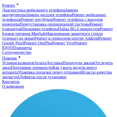
Ремонт
Диагностика мобильного телефона
Замена
аккумулятора
Замена дисплея телефона
Ремонт мобильных
телефонов
Ремонт ноутбуков
Ремонт телефона с выездом
инженера
Переустановка операционной системы
Ремонт
планшетов
Прошивка телефона
Пайка BGA микросхем
Ремонт
блоков питания MagSafe
Наклеивание защитного стекла
(пленки) на экран
Ремонт в сервисном центре Addroid
Ремонт
Google Pixel
Ремонт OnePlus
Ремонт Vivo
Ремонт
IQOO
Планшеты
Сотрудничество
Помощь
Условия возврата
Оплата
Доставка
Процедура заказа
Отследить
заказ
Программа лояльности
Как узнать модель моего
аппарата
Упаковка посылки перед отправкой
Классы качества
запчастей
Дефекты после установки
Контакты
О компании