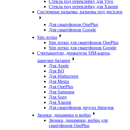
Стекла под переклейку для Vivo
Стекла под переклейку для Xiaomi
Системные разъемы, разъемы под дисплеи
Для смартфонов OnePlus
Для смартфонов Google
Sim лотки
Sim лотки для смартфонов OnePlus
Sim лотки для смартфонов Google
Считыватели, держатели SIM-карты,
защелки батареи
Для Apple
Для BQ
Для Highscreen
Для Meizu
Для OnePlus
Для Samsung
Для Sony
Для Xiaomi
Для смартфонов других брендов
Звонки, динамики и вибро
Звонки, динамики, вибро для
смартфонов OnePlus