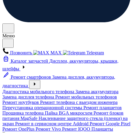
Меню
Позвонить
MAX
Telegram
Каталог запчастей
Дисплеи, аккумуляторы, крышки,
шлейфы
Ремонт смартфонов
Замена дисплея, аккумулятора,
диагностика
Диагностика мобильного телефона
Замена аккумулятора
Замена дисплея телефона
Ремонт мобильных телефонов
Ремонт ноутбуков
Ремонт телефона с выездом инженера
Переустановка операционной системы
Ремонт планшетов
Прошивка телефона
Пайка BGA микросхем
Ремонт блоков
питания MagSafe
Наклеивание защитного стекла (пленки) на
экран
Ремонт в сервисном центре Addroid
Ремонт Google Pixel
Ремонт OnePlus
Ремонт Vivo
Ремонт IQOO
Планшеты