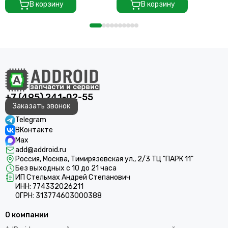
В корзину
В корзину
+7 (495) 241-02-55
Заказать звонок
Telegram
ВКонтакте
Max
add@addroid.ru
Россия, Москва, Тимирязевская ул., 2/3 ТЦ "ПАРК 11"
Без выходных с 10 до 21 часа
ИП Стельмах Андрей Степанович
ИНН: 774332026211
ОГРН: 313774603000388
О компании