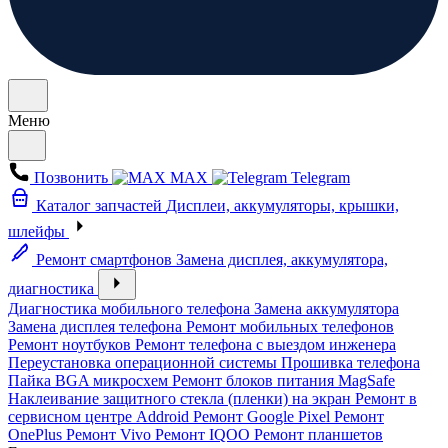
Меню
Позвонить
MAX
Telegram
Каталог запчастей
Дисплеи, аккумуляторы, крышки,
шлейфы
Ремонт смартфонов
Замена дисплея, аккумулятора,
диагностика
Диагностика мобильного телефона
Замена аккумулятора
Замена дисплея телефона
Ремонт мобильных телефонов
Ремонт ноутбуков
Ремонт телефона с выездом инженера
Переустановка операционной системы
Прошивка телефона
Пайка BGA микросхем
Ремонт блоков питания MagSafe
Наклеивание защитного стекла (пленки) на экран
Ремонт в
сервисном центре Addroid
Ремонт Google Pixel
Ремонт
OnePlus
Ремонт Vivo
Ремонт IQOO
Ремонт планшетов