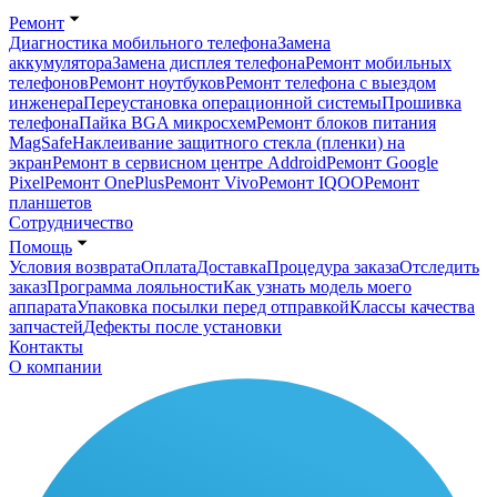
Ремонт
Диагностика мобильного телефона
Замена
аккумулятора
Замена дисплея телефона
Ремонт мобильных
телефонов
Ремонт ноутбуков
Ремонт телефона с выездом
инженера
Переустановка операционной системы
Прошивка
телефона
Пайка BGA микросхем
Ремонт блоков питания
MagSafe
Наклеивание защитного стекла (пленки) на
экран
Ремонт в сервисном центре Addroid
Ремонт Google
Pixel
Ремонт OnePlus
Ремонт Vivo
Ремонт IQOO
Ремонт
планшетов
Сотрудничество
Помощь
Условия возврата
Оплата
Доставка
Процедура заказа
Отследить
заказ
Программа лояльности
Как узнать модель моего
аппарата
Упаковка посылки перед отправкой
Классы качества
запчастей
Дефекты после установки
Контакты
О компании