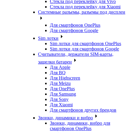
Стекла под переклейку для Vivo
Стекла под переклейку для Xiaomi
Системные разъемы, разъемы под дисплеи
Для смартфонов OnePlus
Для смартфонов Google
Sim лотки
Sim лотки для смартфонов OnePlus
Sim лотки для смартфонов Google
Считыватели, держатели SIM-карты,
защелки батареи
Для Apple
Для BQ
Для Highscreen
Для Meizu
Для OnePlus
Для Samsung
Для Sony
Для Xiaomi
Для смартфонов других брендов
Звонки, динамики и вибро
Звонки, динамики, вибро для
смартфонов OnePlus