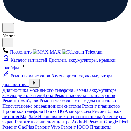
Меню
Позвонить
MAX
Telegram
Каталог запчастей
Дисплеи, аккумуляторы, крышки,
шлейфы
Ремонт смартфонов
Замена дисплея, аккумулятора,
диагностика
Диагностика мобильного телефона
Замена аккумулятора
Замена дисплея телефона
Ремонт мобильных телефонов
Ремонт ноутбуков
Ремонт телефона с выездом инженера
Переустановка операционной системы
Ремонт планшетов
Прошивка телефона
Пайка BGA микросхем
Ремонт блоков
питания MagSafe
Наклеивание защитного стекла (пленки) на
экран
Ремонт в сервисном центре Addroid
Ремонт Google Pixel
Ремонт OnePlus
Ремонт Vivo
Ремонт IQOO
Планшеты