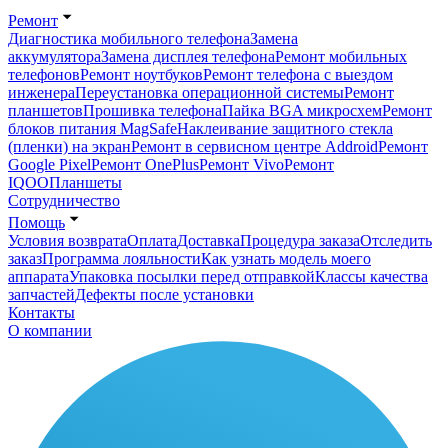
Ремонт
Диагностика мобильного телефона
Замена
аккумулятора
Замена дисплея телефона
Ремонт мобильных
телефонов
Ремонт ноутбуков
Ремонт телефона с выездом
инженера
Переустановка операционной системы
Ремонт
планшетов
Прошивка телефона
Пайка BGA микросхем
Ремонт
блоков питания MagSafe
Наклеивание защитного стекла
(пленки) на экран
Ремонт в сервисном центре Addroid
Ремонт
Google Pixel
Ремонт OnePlus
Ремонт Vivo
Ремонт
IQOO
Планшеты
Сотрудничество
Помощь
Условия возврата
Оплата
Доставка
Процедура заказа
Отследить
заказ
Программа лояльности
Как узнать модель моего
аппарата
Упаковка посылки перед отправкой
Классы качества
запчастей
Дефекты после установки
Контакты
О компании