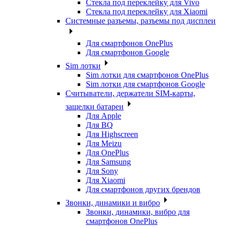
Стекла под переклейку для Vivo
Стекла под переклейку для Xiaomi
Системные разъемы, разъемы под дисплеи
Для смартфонов OnePlus
Для смартфонов Google
Sim лотки
Sim лотки для смартфонов OnePlus
Sim лотки для смартфонов Google
Считыватели, держатели SIM-карты,
защелки батареи
Для Apple
Для BQ
Для Highscreen
Для Meizu
Для OnePlus
Для Samsung
Для Sony
Для Xiaomi
Для смартфонов других брендов
Звонки, динамики и вибро
Звонки, динамики, вибро для
смартфонов OnePlus