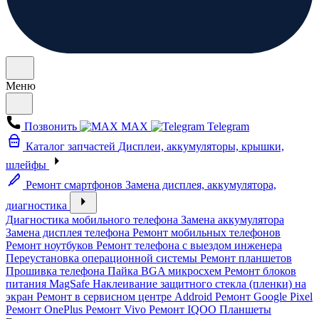
Меню
Позвонить
MAX
Telegram
Каталог запчастей
Дисплеи, аккумуляторы, крышки,
шлейфы
Ремонт смартфонов
Замена дисплея, аккумулятора,
диагностика
Диагностика мобильного телефона
Замена аккумулятора
Замена дисплея телефона
Ремонт мобильных телефонов
Ремонт ноутбуков
Ремонт телефона с выездом инженера
Переустановка операционной системы
Ремонт планшетов
Прошивка телефона
Пайка BGA микросхем
Ремонт блоков
питания MagSafe
Наклеивание защитного стекла (пленки) на
экран
Ремонт в сервисном центре Addroid
Ремонт Google Pixel
Ремонт OnePlus
Ремонт Vivo
Ремонт IQOO
Планшеты