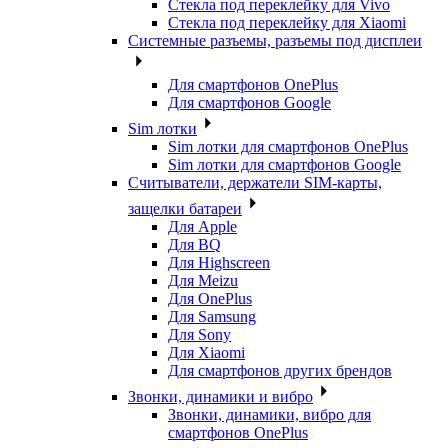
Стекла под переклейку для Vivo
Стекла под переклейку для Xiaomi
Системные разъемы, разъемы под дисплеи
Для смартфонов OnePlus
Для смартфонов Google
Sim лотки
Sim лотки для смартфонов OnePlus
Sim лотки для смартфонов Google
Считыватели, держатели SIM-карты,
защелки батареи
Для Apple
Для BQ
Для Highscreen
Для Meizu
Для OnePlus
Для Samsung
Для Sony
Для Xiaomi
Для смартфонов других брендов
Звонки, динамики и вибро
Звонки, динамики, вибро для
смартфонов OnePlus