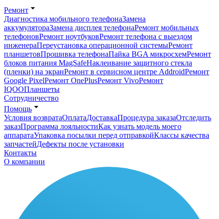
Ремонт
Диагностика мобильного телефона
Замена
аккумулятора
Замена дисплея телефона
Ремонт мобильных
телефонов
Ремонт ноутбуков
Ремонт телефона с выездом
инженера
Переустановка операционной системы
Ремонт
планшетов
Прошивка телефона
Пайка BGA микросхем
Ремонт
блоков питания MagSafe
Наклеивание защитного стекла
(пленки) на экран
Ремонт в сервисном центре Addroid
Ремонт
Google Pixel
Ремонт OnePlus
Ремонт Vivo
Ремонт
IQOO
Планшеты
Сотрудничество
Помощь
Условия возврата
Оплата
Доставка
Процедура заказа
Отследить
заказ
Программа лояльности
Как узнать модель моего
аппарата
Упаковка посылки перед отправкой
Классы качества
запчастей
Дефекты после установки
Контакты
О компании