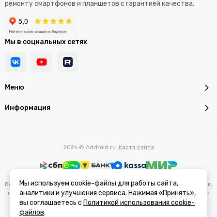
ремонту смартфонов и планшетов с гарантией качества.
Мы в социальных сетях
Меню
Информация
2026 © Addroid.ru.
Карта сайта
Мы используем cookie-файлы для работы сайта,
Вся представленная на сайте информация, касающаяся характеристик,
аналитики и улучшения сервиса. Нажимая «Принять»,
стоимости товаров и услуг, носит информационный характер и ни при
каких условиях не является публичной офертой, определяемой
вы соглашаетесь с
Политикой использования cookie-
положениями Статьи 437(2) Гражданского кодекса РФ.
файлов
.