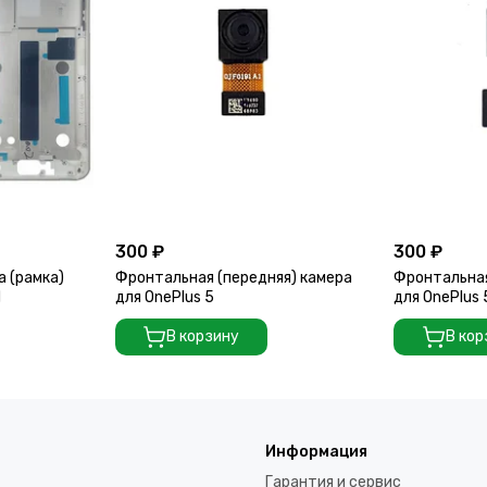
300 ₽
300 ₽
а (рамка)
Фронтальная (передняя) камера
Фронтальная
d
для OnePlus 5
для OnePlus
В корзину
В кор
Информация
Гарантия и сервис