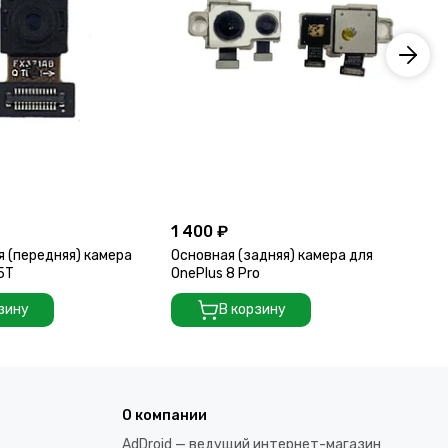
1 400 ₽
2 
 (передняя) камера
Основная (задняя) камера для
Ос
 5T
OnePlus 8 Pro
On
зину
В корзину
О компании
AdDroid — ведущий интернет-магазин