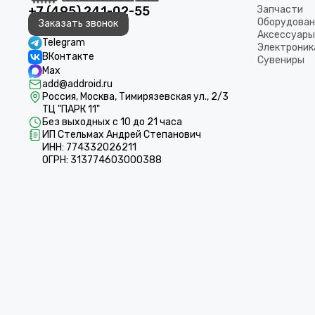
+7 (495) 241-02-55
Запчасти
Оборудован
Заказать звонок
Аксессуары
Telegram
Электроник
ВКонтакте
Сувениры
Max
add@addroid.ru
Россия, Москва, Тимирязевская ул., 2/3
ТЦ "ПАРК 11"
Без выходных с 10 до 21 часа
ИП Стельмах Андрей Степанович
ИНН: 774332026211
ОГРН: 313774603000388