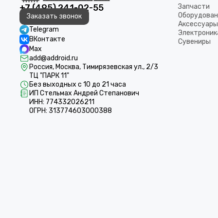
+7 (495) 241-02-55
Запчасти
Оборудован
Заказать звонок
Аксессуары
Telegram
Электроник
ВКонтакте
Сувениры
Max
add@addroid.ru
Россия, Москва, Тимирязевская ул., 2/3
ТЦ "ПАРК 11"
Без выходных с 10 до 21 часа
ИП Стельмах Андрей Степанович
ИНН: 774332026211
ОГРН: 313774603000388