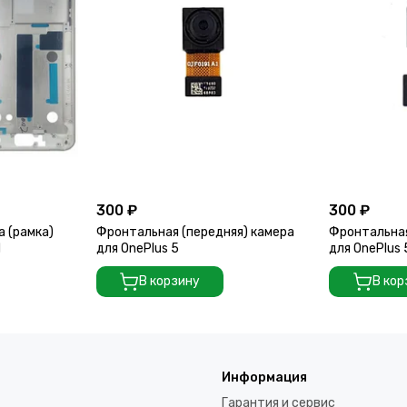
300 ₽
300 ₽
а (рамка)
Фронтальная (передняя) камера
Фронтальная
d
для OnePlus 5
для OnePlus
В корзину
В кор
Информация
Гарантия и сервис