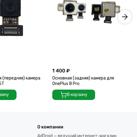
1 400 ₽
2 
 (передняя) камера
Основная (задняя) камера для
Ос
 5T
OnePlus 8 Pro
On
зину
В корзину
О компании
AdDroid — ведущий интернет-магазин