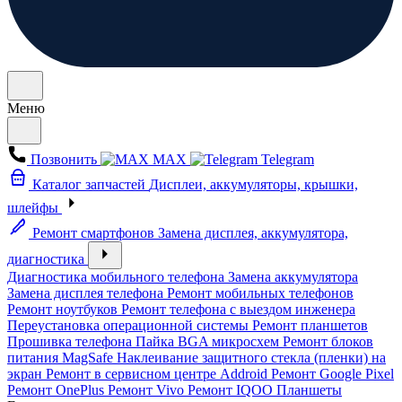
Меню
Позвонить
MAX
Telegram
Каталог запчастей
Дисплеи, аккумуляторы, крышки,
шлейфы
Ремонт смартфонов
Замена дисплея, аккумулятора,
диагностика
Диагностика мобильного телефона
Замена аккумулятора
Замена дисплея телефона
Ремонт мобильных телефонов
Ремонт ноутбуков
Ремонт телефона с выездом инженера
Переустановка операционной системы
Ремонт планшетов
Прошивка телефона
Пайка BGA микросхем
Ремонт блоков
питания MagSafe
Наклеивание защитного стекла (пленки) на
экран
Ремонт в сервисном центре Addroid
Ремонт Google Pixel
Ремонт OnePlus
Ремонт Vivo
Ремонт IQOO
Планшеты