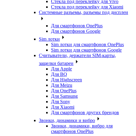
Стекла под переклейку для Vivo
Стекла под переклейку для Xiaomi
Системные разъемы, разъемы под дисплеи
Для смартфонов OnePlus
Для смартфонов Google
Sim лотки
Sim лотки для смартфонов OnePlus
Sim лотки для смартфонов Google
Считыватели, держатели SIM-карты,
защелки батареи
Для Apple
Для BQ
Для Highscreen
Для Meizu
Для OnePlus
Для Samsung
Для Sony
Для Xiaomi
Для смартфонов других брендов
Звонки, динамики и вибро
Звонки, динамики, вибро для
смартфонов OnePlus