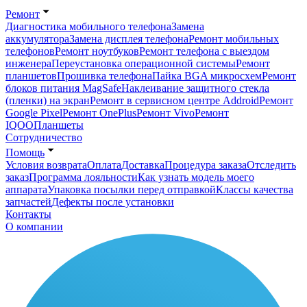
Ремонт
Диагностика мобильного телефона
Замена
аккумулятора
Замена дисплея телефона
Ремонт мобильных
телефонов
Ремонт ноутбуков
Ремонт телефона с выездом
инженера
Переустановка операционной системы
Ремонт
планшетов
Прошивка телефона
Пайка BGA микросхем
Ремонт
блоков питания MagSafe
Наклеивание защитного стекла
(пленки) на экран
Ремонт в сервисном центре Addroid
Ремонт
Google Pixel
Ремонт OnePlus
Ремонт Vivo
Ремонт
IQOO
Планшеты
Сотрудничество
Помощь
Условия возврата
Оплата
Доставка
Процедура заказа
Отследить
заказ
Программа лояльности
Как узнать модель моего
аппарата
Упаковка посылки перед отправкой
Классы качества
запчастей
Дефекты после установки
Контакты
О компании