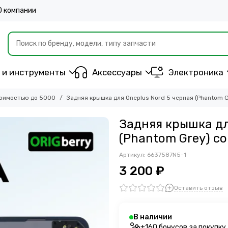
О компании
 и инструменты
Аксессуары
Электроника
оимостью до 5000
Задняя крышка для Oneplus Nord 5 черная (Phantom 
Задняя крышка дл
(Phantom Grey) с
Артикул:
6637587N5-1
3 200 ₽
Оставить отзыв
В наличии
+160 бонусов за покупку