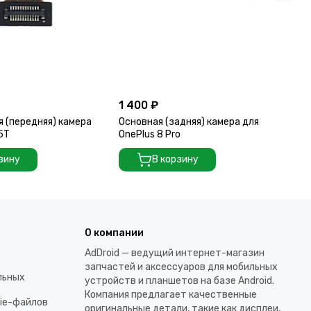
1 400 ₽
2 
 (передняя) камера
Основная (задняя) камера для
Ос
 5T
OnePlus 8 Pro
On
зину
В корзину
О компании
AdDroid — ведущий интернет-магазин
запчастей и аксессуаров для мобильных
льных
устройств и планшетов на базе Android.
Компания предлагает качественные
kie-файлов
оригинальные детали, такие как дисплеи,