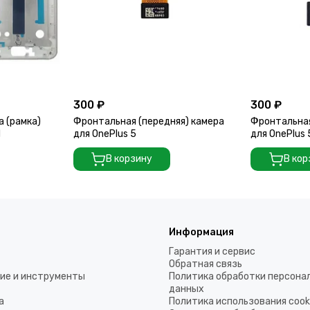
300 ₽
300 ₽
а (рамка)
Фронтальная (передняя) камера
Фронтальная
d
для OnePlus 5
для OnePlus
В корзину
В кор
Информация
Гарантия и сервис
Обратная связь
ие и инструменты
Политика обработки персона
данных
а
Политика использования coo