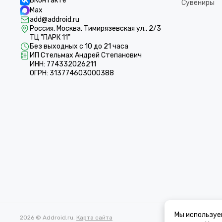
ВКонтакте
Сувениры
Max
add@addroid.ru
Россия, Москва, Тимирязевская ул., 2/3
ТЦ "ПАРК 11"
Без выходных с 10 до 21 часа
ИП Стельмах Андрей Степанович
ИНН: 774332026211
ОГРН: 313774603000388
Мы используе
2026 © Addroid.ru.
Карта сайта