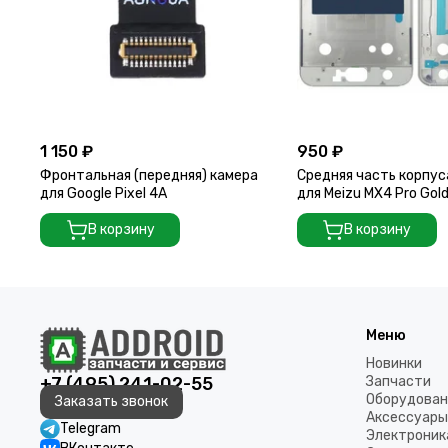
1 150 ₽
950 ₽
Фронтальная (передняя) камера
Средняя часть корпус
для Google Pixel 4A
для Meizu MX4 Pro Gol
В корзину
В корзину
Меню
Новинки
+7 (495) 241-02-55
Запчасти
Оборудован
Заказать звонок
Аксессуары
Telegram
Электроник