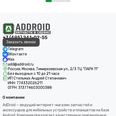
+7 (495) 241-02-55
Заказать звонок
Telegram
ВКонтакте
Max
add@addroid.ru
Россия, Москва, Тимирязевская ул., 2/3 ТЦ "ПАРК 11"
Без выходных с 10 до 21 часа
ИП Стельмах Андрей Степанович
ИНН: 774332026211
ОГРН: 313774603000388
О компании
AdDroid — ведущий интернет-магазин запчастей и
аксессуаров для мобильных устройств и планшетов на базе
Android. Компания предлагает качественные оригинальные