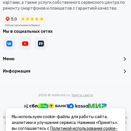
картами, а также услуги собственного сервисного центра по
ремонту смартфонов и планшетов с гарантией качества.
Мы в социальных сетях
Меню
Информация
2026 © Addroid.ru.
Карта сайта
Мы используем cookie-файлы для работы сайта,
Вся представленная на сайте информация, касающаяся характеристик,
аналитики и улучшения сервиса. Нажимая «Принять»,
стоимости товаров и услуг, носит информационный характер и ни при
каких условиях не является публичной офертой, определяемой
вы соглашаетесь с
Политикой использования cookie-