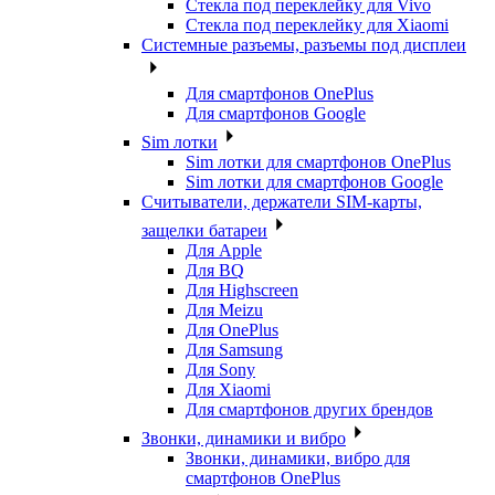
Стекла под переклейку для Vivo
Стекла под переклейку для Xiaomi
Системные разъемы, разъемы под дисплеи
Для смартфонов OnePlus
Для смартфонов Google
Sim лотки
Sim лотки для смартфонов OnePlus
Sim лотки для смартфонов Google
Считыватели, держатели SIM-карты,
защелки батареи
Для Apple
Для BQ
Для Highscreen
Для Meizu
Для OnePlus
Для Samsung
Для Sony
Для Xiaomi
Для смартфонов других брендов
Звонки, динамики и вибро
Звонки, динамики, вибро для
смартфонов OnePlus