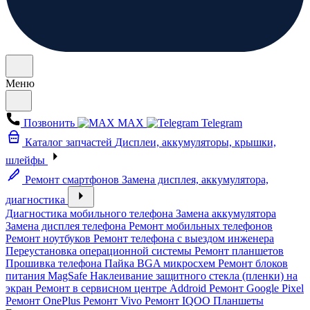
Меню
Позвонить
MAX
Telegram
Каталог запчастей
Дисплеи, аккумуляторы, крышки,
шлейфы
Ремонт смартфонов
Замена дисплея, аккумулятора,
диагностика
Диагностика мобильного телефона
Замена аккумулятора
Замена дисплея телефона
Ремонт мобильных телефонов
Ремонт ноутбуков
Ремонт телефона с выездом инженера
Переустановка операционной системы
Ремонт планшетов
Прошивка телефона
Пайка BGA микросхем
Ремонт блоков
питания MagSafe
Наклеивание защитного стекла (пленки) на
экран
Ремонт в сервисном центре Addroid
Ремонт Google Pixel
Ремонт OnePlus
Ремонт Vivo
Ремонт IQOO
Планшеты