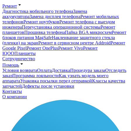
Ремонт
Диагностика мобильного телефона
Замена
аккумулятора
Замена дисплея телефона
Ремонт мобильных
телефонов
Ремонт ноутбуков
Ремонт телефона с выездом
инженера
Переустановка операционной системы
Ремонт
планшетов
Прошивка телефона
Пайка BGA микросхем
Ремонт
блоков питания MagSafe
Наклеивание защитного стекла
(пленки) на экран
Ремонт в сервисном центре Addroid
Ремонт
Google Pixel
Ремонт OnePlus
Ремонт Vivo
Ремонт
IQOO
Планшеты
Сотрудничество
Помощь
Условия возврата
Оплата
Доставка
Процедура заказа
Отследить
заказ
Программа лояльности
Как узнать модель моего
аппарата
Упаковка посылки перед отправкой
Классы качества
запчастей
Дефекты после установки
Контакты
О компании