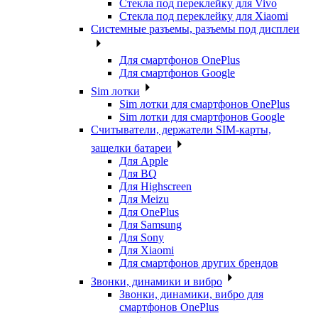
Стекла под переклейку для Vivo
Стекла под переклейку для Xiaomi
Системные разъемы, разъемы под дисплеи
Для смартфонов OnePlus
Для смартфонов Google
Sim лотки
Sim лотки для смартфонов OnePlus
Sim лотки для смартфонов Google
Считыватели, держатели SIM-карты,
защелки батареи
Для Apple
Для BQ
Для Highscreen
Для Meizu
Для OnePlus
Для Samsung
Для Sony
Для Xiaomi
Для смартфонов других брендов
Звонки, динамики и вибро
Звонки, динамики, вибро для
смартфонов OnePlus