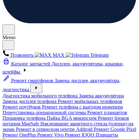
Меню
Позвонить
MAX
Telegram
Каталог запчастей
Дисплеи, аккумуляторы, крышки,
шлейфы
Ремонт смартфонов
Замена дисплея, аккумулятора,
диагностика
Диагностика мобильного телефона
Замена аккумулятора
Замена дисплея телефона
Ремонт мобильных телефонов
Ремонт ноутбуков
Ремонт телефона с выездом инженера
Переустановка операционной системы
Ремонт планшетов
Прошивка телефона
Пайка BGA микросхем
Ремонт блоков
питания MagSafe
Наклеивание защитного стекла (пленки) на
экран
Ремонт в сервисном центре Addroid
Ремонт Google Pixel
Ремонт OnePlus
Ремонт Vivo
Ремонт IQOO
Планшеты