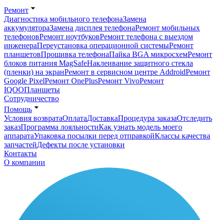
Ремонт
Диагностика мобильного телефона
Замена
аккумулятора
Замена дисплея телефона
Ремонт мобильных
телефонов
Ремонт ноутбуков
Ремонт телефона с выездом
инженера
Переустановка операционной системы
Ремонт
планшетов
Прошивка телефона
Пайка BGA микросхем
Ремонт
блоков питания MagSafe
Наклеивание защитного стекла
(пленки) на экран
Ремонт в сервисном центре Addroid
Ремонт
Google Pixel
Ремонт OnePlus
Ремонт Vivo
Ремонт
IQOO
Планшеты
Сотрудничество
Помощь
Условия возврата
Оплата
Доставка
Процедура заказа
Отследить
заказ
Программа лояльности
Как узнать модель моего
аппарата
Упаковка посылки перед отправкой
Классы качества
запчастей
Дефекты после установки
Контакты
О компании