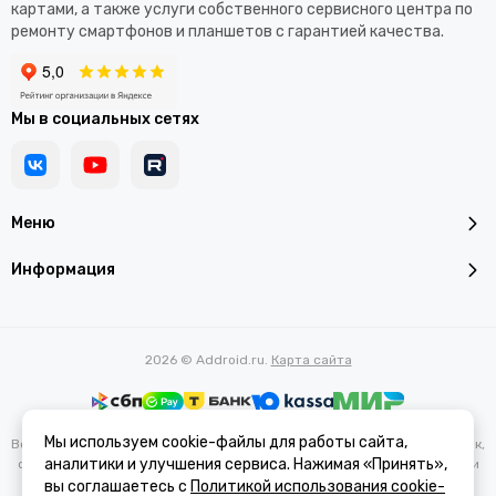
картами, а также услуги собственного сервисного центра по
ремонту смартфонов и планшетов с гарантией качества.
Мы в социальных сетях
Меню
Информация
2026 © Addroid.ru.
Карта сайта
Мы используем cookie-файлы для работы сайта,
Вся представленная на сайте информация, касающаяся характеристик,
аналитики и улучшения сервиса. Нажимая «Принять»,
стоимости товаров и услуг, носит информационный характер и ни при
каких условиях не является публичной офертой, определяемой
вы соглашаетесь с
Политикой использования cookie-