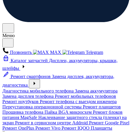
Меню
Позвонить
MAX
Telegram
Каталог запчастей
Дисплеи, аккумуляторы, крышки,
шлейфы
Ремонт смартфонов
Замена дисплея, аккумулятора,
диагностика
Диагностика мобильного телефона
Замена аккумулятора
Замена дисплея телефона
Ремонт мобильных телефонов
Ремонт ноутбуков
Ремонт телефона с выездом инженера
Переустановка операционной системы
Ремонт планшетов
Прошивка телефона
Пайка BGA микросхем
Ремонт блоков
питания MagSafe
Наклеивание защитного стекла (пленки) на
экран
Ремонт в сервисном центре Addroid
Ремонт Google Pixel
Ремонт OnePlus
Ремонт Vivo
Ремонт IQOO
Планшеты