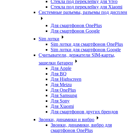
Стекла под переклейку для Vivo
Стекла под переклейку для Xiaomi
Системные разъемы, разъемы под дисплеи
Для смартфонов OnePlus
Для смартфонов Google
Sim лотки
Sim лотки для смартфонов OnePlus
Sim лотки для смартфонов Google
Считыватели, держатели SIM-карты,
защелки батареи
Для Apple
Для BQ
Для Highscreen
Для Meizu
Для OnePlus
Для Samsung
Для Sony
Для Xiaomi
Для смартфонов других брендов
Звонки, динамики и вибро
Звонки, динамики, вибро для
смартфонов OnePlus