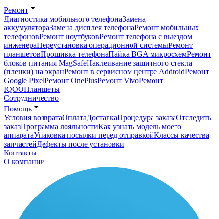
Ремонт
Диагностика мобильного телефона
Замена
аккумулятора
Замена дисплея телефона
Ремонт мобильных
телефонов
Ремонт ноутбуков
Ремонт телефона с выездом
инженера
Переустановка операционной системы
Ремонт
планшетов
Прошивка телефона
Пайка BGA микросхем
Ремонт
блоков питания MagSafe
Наклеивание защитного стекла
(пленки) на экран
Ремонт в сервисном центре Addroid
Ремонт
Google Pixel
Ремонт OnePlus
Ремонт Vivo
Ремонт
IQOO
Планшеты
Сотрудничество
Помощь
Условия возврата
Оплата
Доставка
Процедура заказа
Отследить
заказ
Программа лояльности
Как узнать модель моего
аппарата
Упаковка посылки перед отправкой
Классы качества
запчастей
Дефекты после установки
Контакты
О компании